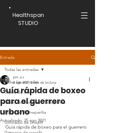
Healthspan
STUDIO
Entrada
Todas las entradas
pm..a.v
Todas las entradas
2 ago 2021
5 min de lectura
Guía rápida de boxeo
Clases de Box
para el guerrero
Clases de boxeo en Tlalnepanlta
urbano
Boxeo en Tlalnepanlta
Actualizado:
25 ago 2021
Gimnadio de crossfit
Guía rápida de boxeo para el guerrero 
Gimnasio de crossfit