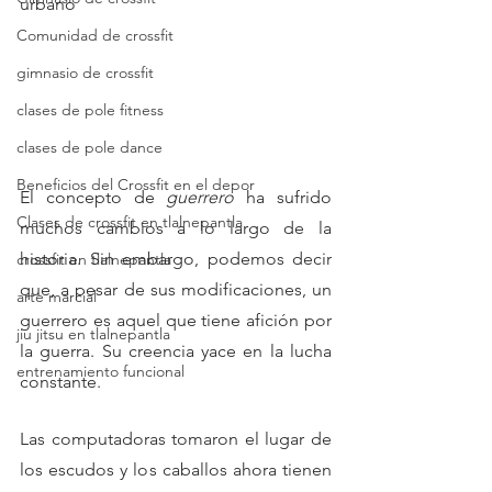
urbano
Comunidad de crossfit
gimnasio de crossfit
clases de pole fitness
clases de pole dance
Beneficios del Crossfit en el depor
El concepto de 
guerrero
 ha sufrido 
Clases de crossfit en tlalnepantla
muchos cambios a lo largo de la 
historia. Sin embargo, podemos decir 
crossfit en tlalnepantla
que, a pesar de sus modificaciones, un 
arte marcial
guerrero es aquel que tiene afición por 
jiu jitsu en tlalnepantla
la guerra. Su creencia yace en la lucha 
entrenamiento funcional
constante.
Las computadoras tomaron el lugar de 
los escudos y los caballos ahora tienen 