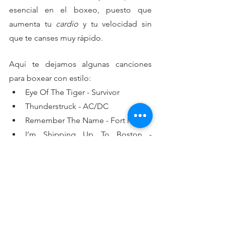
esencial en el boxeo, puesto que 
aumenta tu 
cardio
 y tu velocidad sin 
que te canses muy rápido.
Aquí te dejamos algunas canciones 
para boxear con estilo:
Eye Of The Tiger - Survivor
Thunderstruck - AC/DC
Remember The Name - Fort Minor
I’m Shipping Up To Boston - 
Dropkick Murphys
X Gon’ Give It To Ya - DMX
Praise The Lord (Da Shine) (feat. 
Skepta) - A$AP Rocky
¿Cómo aprender a boxear?