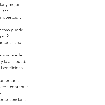
ar y mejor 
izar 
r objetos, y 
 pesas puede 
po 2, 
antener una 
stencia puede 
y la ansiedad. 
 beneficioso 
umentar la 
uede contribuir 
a.
ente tienden a 