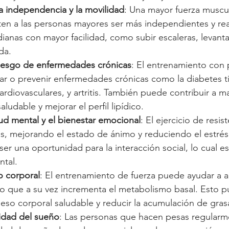
a independencia y la movilidad
: Una mayor fuerza muscul
ten a las personas mayores ser más independientes y real
dianas con mayor facilidad, como subir escaleras, levanta
da.
iesgo de enfermedades crónicas
: El entrenamiento con
ar o prevenir enfermedades crónicas como la diabetes ti
diovasculares, y artritis. También puede contribuir a m
saludable y mejorar el perfil lipídico.
ud mental y el bienestar emocional
: El ejercicio de resi
as, mejorando el estado de ánimo y reduciendo el estrés 
r una oportunidad para la interacción social, lo cual es
ntal.
o corporal
: El entrenamiento de fuerza puede ayudar a a
lo que a su vez incrementa el metabolismo basal. Esto p
eso corporal saludable y reducir la acumulación de gras
lidad del sueño
: Las personas que hacen pesas regularm