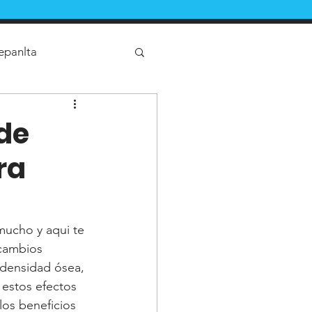
epanlta
 crossfit
de
ra
u en tlalnepantla
mucho y aqui te 
cambios 
 densidad ósea, 
 estos efectos 
los beneficios 