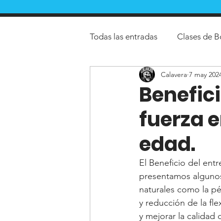
Todas las entradas
Clases de B
Calavera
7 may 202
Gimnadio de crossfit
Gimn
Benefic
fuerza e
clases de pole fitness
clas
edad.
Clases de crossfit en tlalnepan
El Beneficio del ent
presentamos algunos
naturales como la pé
entrenamiento funcional
y reducción de la fle
y mejorar la calidad