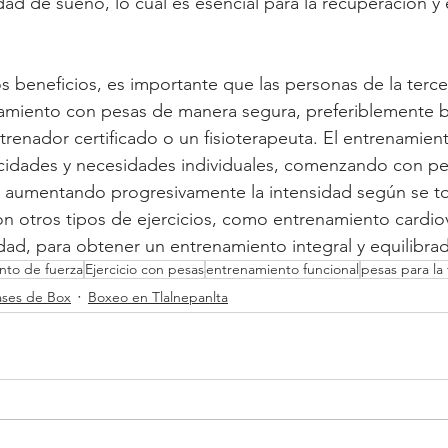
dad de sueño, lo cual es esencial para la recuperación y 
s beneficios, es importante que las personas de la terc
amiento con pesas de manera segura, preferiblemente ba
trenador certificado o un fisioterapeuta. El entrenamien
cidades y necesidades individuales, comenzando con pes
, y aumentando progresivamente la intensidad según se t
 otros tipos de ejercicios, como entrenamiento cardiov
lidad, para obtener un entrenamiento integral y equilibra
nto de fuerza
Ejercicio con pesas
entrenamiento funcional
pesas para la
ases de Box
Boxeo en Tlalnepanlta