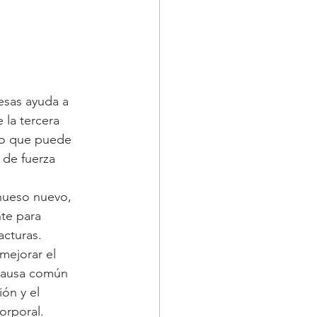
esas ayuda a 
 la tercera 
lo que puede 
 de fuerza 
hueso nuevo, 
te para 
acturas.
mejorar el 
 causa común 
ón y el 
orporal.