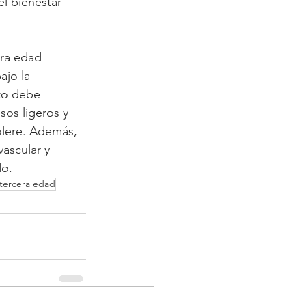
el bienestar 
era edad 
jo la 
to debe 
os ligeros y 
olere. Además, 
ascular y 
do.
 tercera edad