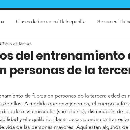
ox
Clases de boxeo en Tlalnepanlta
Boxeo en Tlaln
4
2 min de lectura
asio de crossfit
Comunidad de crossfit
gimnasio de
ios del entrenamiento 
n personas de la terce
es de pole dance
Beneficios del Crossfit en el depor
tla
crossfit en tlalnepantla
arte marcial
jiu jits
renamiento de fuerza en personas de la tercera edad es 
 de ellos. A medida que envejecemos, el cuerpo sufre 
rdida de masa muscular (sarcopenia), disminución de la
xibilidad y el equilibrio. Hacer pesas puede contrarrestar
 de vida de las personas mayores. Aquí están algunos de 