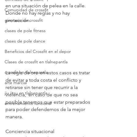
en una situación de pelea en la calle. 
Comunidad de crossfit
Donde no hay reglas y no hay 
gimnasio de crossfit
protección. 
clases de pole fitness
clases de pole dance
Beneficios del Crossfit en el depor
Clases de crossfit en tlalnepantla
crossfit en tlalnepantla
La regla de oro en estos casos es tratar 
de evitar a toda costa el conflicto y 
arte marcial
retirarse sin tener que recurrir a la 
jiu jitsu en tlalnepantla
violencia,  en caso de que no sea 
posible tenemos que estar preparados 
entrenamiento funcional
para poder defendernos de la mejor 
manera.
Conciencia situacional