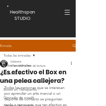
Healthspan
STUDIO
Entrada
Todas las entradas
Calavera
Todas las entradas
19 oct 2021
2 min de lectura
¿Es efectivo el Box en
Clases de Box
una pelea callejera?
Clases de boxeo en Tlalnepanlta
Todas las personas que se interesan 
Boxeo en Tlalnepanlta
por aprender un arte marcial o un 
Gimnadio de crossfit
deporte de contacto se preguntan 
tarde o temprano que tan efectivo es 
Gimnasio de crossfit