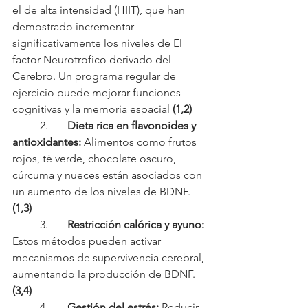
el de alta intensidad (HIIT), que han 
demostrado incrementar 
significativamente los niveles de El 
factor Neurotrofico derivado del 
Cerebro. Un programa regular de 
ejercicio puede mejorar funciones 
cognitivas y la memoria espacial
 (1,2)
	2.	
Dieta rica en flavonoides y 
antioxidantes:
 Alimentos como frutos 
rojos, té verde, chocolate oscuro, 
cúrcuma y nueces están asociados con 
un aumento de los niveles de BDNF. 
(1,3)
	3.	
Restricción calórica y ayuno:
Estos métodos pueden activar 
mecanismos de supervivencia cerebral, 
aumentando la producción de BDNF. 
(3,4)
	4.	
Gestión del estrés:
 Reducir 