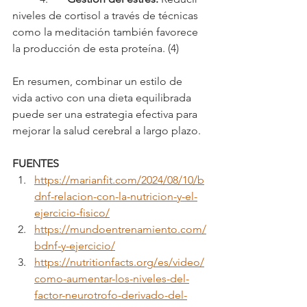
niveles de cortisol a través de técnicas 
como la meditación también favorece 
la producción de esta proteína. (4)
En resumen, combinar un estilo de 
vida activo con una dieta equilibrada 
puede ser una estrategia efectiva para 
mejorar la salud cerebral a largo plazo. 
FUENTES
https://marianfit.com/2024/08/10/b
dnf-relacion-con-la-nutricion-y-el-
ejercicio-fisico/
https://mundoentrenamiento.com/
bdnf-y-ejercicio/
https://nutritionfacts.org/es/video/
como-aumentar-los-niveles-del-
factor-neurotrofo-derivado-del-