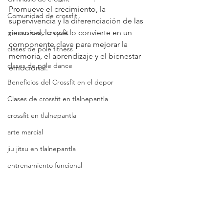
Promueve el crecimiento, la 
Comunidad de crossfit
supervivencia y la diferenciación de las 
gimnasio de crossfit
neuronas, lo que lo convierte en un 
componente clave para mejorar la 
clases de pole fitness
memoria, el aprendizaje y el bienestar 
clases de pole dance
emocional.
Beneficios del Crossfit en el depor
Clases de crossfit en tlalnepantla
crossfit en tlalnepantla
arte marcial
jiu jitsu en tlalnepantla
entrenamiento funcional