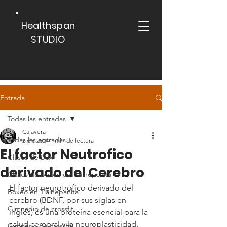
Healthspan
STUDIO
Entrada
Todas las entradas
Calavera
Todas las entradas
2 dic 2024
1 min de lectura
El factor Neutrofico
Clases de Box
derivado del Cerebro
Clases de boxeo en Tlalnepanlta
El factor neurotrófico derivado del 
Boxeo en Tlalnepanlta
cerebro (BDNF, por sus siglas en 
Gimnadio de crossfit
inglés) es una proteína esencial para la 
salud cerebral y la neuroplasticidad. 
Gimnasio de crossfit