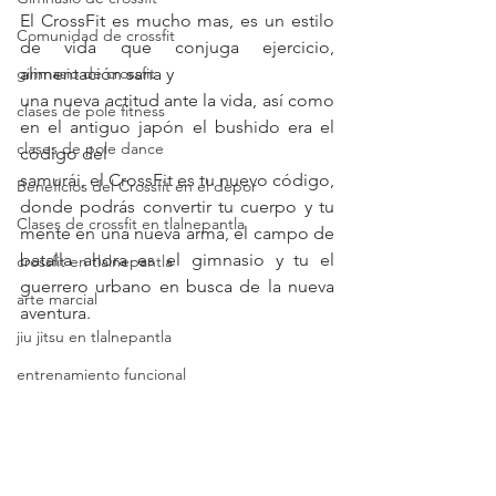
El CrossFit es mucho mas, es un estilo 
Comunidad de crossfit
de vida que conjuga ejercicio, 
gimnasio de crossfit
alimentación sana y
una nueva actitud ante la vida, así como 
clases de pole fitness
en el antiguo japón el bushido era el 
clases de pole dance
código del
samurái, el CrossFit es tu nuevo código, 
Beneficios del Crossfit en el depor
donde podrás convertir tu cuerpo y tu 
Clases de crossfit en tlalnepantla
mente en una nueva arma, el campo de 
batalla ahora es el gimnasio y tu el 
crossfit en tlalnepantla
guerrero urbano en busca de la nueva 
arte marcial
aventura.
jiu jitsu en tlalnepantla
entrenamiento funcional