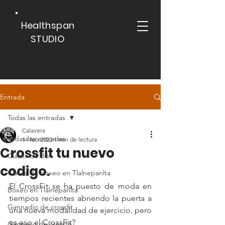
Healthspan
STUDIO
Entrada
Todas las entradas
Calavera
Todas las entradas
14 feb 2022
1 min de lectura
Crossfit tu nuevo
Clases de Box
codigo.
Clases de boxeo en Tlalnepanlta
El CrossFit se ha puesto de moda en 
Boxeo en Tlalnepanlta
tiempos recientes abriendo la puerta a 
Gimnadio de crossfit
una nueva modalidad de ejercicio, pero 
es eso el CrossFit?
Gimnasio de crossfit